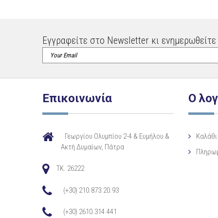
Εγγραφείτε στο Newsletter κι ενημερωθείτε 
Επικοινωνία
Ο λο
Γεωργίου Ολυμπίου 2-4 & Ευμήλου &
Καλάθι
Ακτή Δυμαίων, Πάτρα
Πληρω
TK. 26222
(+30) 210.873.20.93
(+30) 2610.314.441