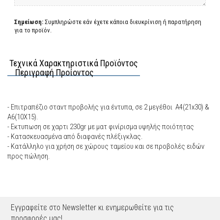
Σημείωση:
Συμπληρώστε εάν έχετε κάποια διευκρίνιση ή παρατήρηση
για το προϊόν.
Τεχνικά Χαρακτηριστικά Προϊόντος
Περιγραφή Προίοντος
- Επιτραπέζιο σταντ προβολής για έντυπα, σε 2 μεγέθοι Α4(21x30) &
A6(10Χ15).
- Εκτυπωση σε χαρτι 230gr με ματ φινίρισμα υψηλής ποιότητας
- Κατασκευασμένα από διαφανές πλέξιγκλας.
- Κατάλληλο για χρήση σε χώρους ταμείου και σε προβολές ειδών
προς πώληση.
Εγγραφείτε στο Newsletter κι ενημερωθείτε για τις
προσφορές μας!