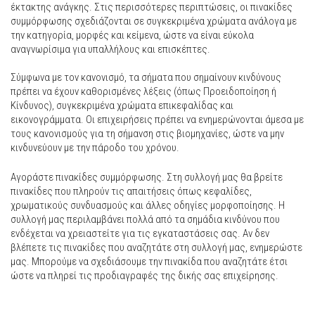
έκτακτης ανάγκης. Στις περισσότερες περιπτώσεις, οι πινακίδες
συμμόρφωσης σχεδιάζονται σε συγκεκριμένα χρώματα ανάλογα με
την κατηγορία, μορφές και κείμενα, ώστε να είναι εύκολα
αναγνωρίσιμα για υπαλλήλους και επισκέπτες.
Σύμφωνα με τον κανονισμό, τα σήματα που σημαίνουν κινδύνους
πρέπει να έχουν καθορισμένες λέξεις (όπως Προειδοποίηση ή
Κίνδυνος), συγκεκριμένα χρώματα επικεφαλίδας και
εικονογράμματα. Οι επιχειρήσεις πρέπει να ενημερώνονται άμεσα με
τους κανονισμούς για τη σήμανση στις βιομηχανίες, ώστε να μην
κινδυνεύουν με την πάροδο του χρόνου.
Αγοράστε πινακίδες συμμόρφωσης. Στη συλλογή μας θα βρείτε
πινακίδες που πληρούν τις απαιτήσεις όπως κεφαλίδες,
χρωματικούς συνδυασμούς και άλλες οδηγίες μορφοποίησης. Η
συλλογή μας περιλαμβάνει πολλά από τα σημάδια κινδύνου που
ενδέχεται να χρειαστείτε για τις εγκαταστάσεις σας. Αν δεν
βλέπετε τις πινακίδες που αναζητάτε στη συλλογή μας, ενημερώστε
μας. Μπορούμε να σχεδιάσουμε την πινακίδα που αναζητάτε έτσι
ώστε να πληρεί τις προδιαγραφές της δικής σας επιχείρησης.