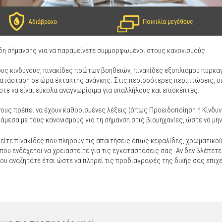
είδη σήμανσης για να παραμείνετε συμμορφωμένοι στους κανονισμούς.
ους κινδύνους, πινακίδες πρώτων βοηθειών, πινακίδες εξοπλισμού πυρκα
κατάσταση σε ώρα έκτακτης ανάγκης. Στις περισσότερες περιπτώσεις, ο
στε να είναι εύκολα αναγνωρίσιμα για υπαλλήλους και επισκέπτες.
νους πρέπει να έχουν καθορισμένες λέξεις (όπως Προειδοποίηση ή Κίνδυ
άμεσα με τους κανονισμούς για τη σήμανση στις βιομηχανίες, ώστε να μην
είτε πινακίδες που πληρούν τις απαιτήσεις όπως κεφαλίδες, χρωματικο
ου ενδέχεται να χρειαστείτε για τις εγκαταστάσεις σας. Αν δεν βλέπετε
ου αναζητάτε έτσι ώστε να πληρεί τις προδιαγραφές της δικής σας επιχ