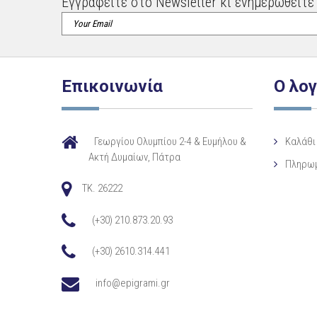
Εγγραφείτε στο Newsletter κι ενημερωθείτε 
Επικοινωνία
Ο λο
Γεωργίου Ολυμπίου 2-4 & Ευμήλου &
Καλάθι
Ακτή Δυμαίων, Πάτρα
Πληρω
TK. 26222
(+30) 210.873.20.93
(+30) 2610.314.441
info@epigrami.gr