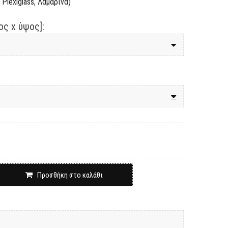
Plexiglass, Λαμαρίνα)
ς x ύψος]:
Προσθήκη στο καλάθι