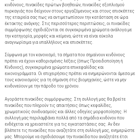
κινδύνους, πινακίδες πρώτων βοηθειών, πινακίδες εξοπλισμού
πυρκαγιάς που δείχνουν στους εργαζόμενους και στους επισκέπτες
της εταιρεία σας πως να αντιμετωπίσουν την κατάσταση σε ώρα
έκτακτης ανάγκης. Στις περισσότερες περιπτώσεις, οι πινακίδες
συμμόρφωσης σχεδιάζονται σε συγκεκριμένα χρώματα ανάλογα με
την κατηγορία, μορφές και κείμενα, ώστε να είναι εύκολα
αναγνωρίσιμα για υπαλλήλους και επισκέπτες.
Σύμφωνα με τον κανονισμό, τα σήματα που σημαίνουν κινδύνους
πρέπει να έχουν καθορισμένες λέξεις (όπως Προειδοποίηση ή
Κίνδυνος), συγκεκριμένα χρώματα επικεφαλίδας και
εικονογράμματα. Οι επιχειρήσεις πρέπει να ενημερώνονται άμεσα με
τους κανονισμούς για τη σήμανση στις βιομηχανίες, ώστε να μην
κινδυνεύουν με την πάροδο του χρόνου.
Αγοράστε πινακίδες συμμόρφωσης. Στη συλλογή μας θα βρείτε
πινακίδες που πληρούν τις απαιτήσεις όπως κεφαλίδες,
χρωματικούς συνδυασμούς και άλλες οδηγίες μορφοποίησης. Η
συλλογή μας περιλαμβάνει πολλά από τα σημάδια κινδύνου που
ενδέχεται να χρειαστείτε για τις εγκαταστάσεις σας. Αν δεν
βλέπετε τις πινακίδες που αναζητάτε στη συλλογή μας, ενημερώστε
μας. Μπορούμε να σχεδιάσουμε την πινακίδα που αναζητάτε έτσι