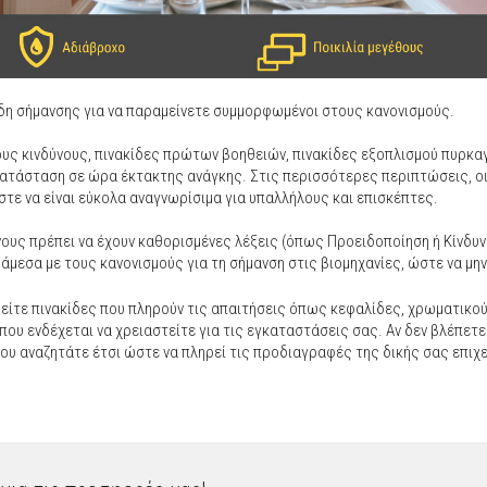
είδη σήμανσης για να παραμείνετε συμμορφωμένοι στους κανονισμούς.
ους κινδύνους, πινακίδες πρώτων βοηθειών, πινακίδες εξοπλισμού πυρκα
κατάσταση σε ώρα έκτακτης ανάγκης. Στις περισσότερες περιπτώσεις, ο
στε να είναι εύκολα αναγνωρίσιμα για υπαλλήλους και επισκέπτες.
νους πρέπει να έχουν καθορισμένες λέξεις (όπως Προειδοποίηση ή Κίνδυ
άμεσα με τους κανονισμούς για τη σήμανση στις βιομηχανίες, ώστε να μην
είτε πινακίδες που πληρούν τις απαιτήσεις όπως κεφαλίδες, χρωματικο
ου ενδέχεται να χρειαστείτε για τις εγκαταστάσεις σας. Αν δεν βλέπετε
ου αναζητάτε έτσι ώστε να πληρεί τις προδιαγραφές της δικής σας επιχ