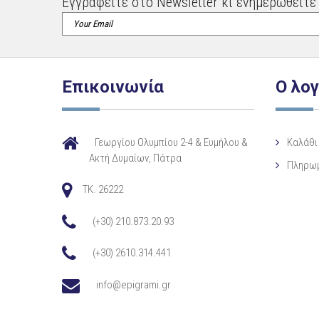
Εγγραφείτε στο Newsletter κι ενημερωθείτε 
Επικοινωνία
Ο λο
Γεωργίου Ολυμπίου 2-4 & Ευμήλου &
Καλάθι
Ακτή Δυμαίων, Πάτρα
Πληρω
TK. 26222
(+30) 210.873.20.93
(+30) 2610.314.441
info@epigrami.gr