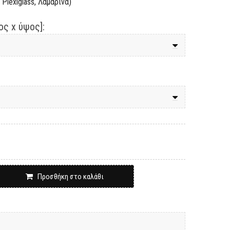
Plexiglass, Λαμαρίνα)
ς x ύψος]:
Προσθήκη στο καλάθι