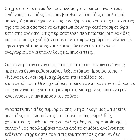
Θα χρειαστείτε πινακίδες ασφαλείας για να επισημάνετε τους
κινδύνους, πινακίδες πρώτων βοηθειών, πινακίδες εξοπλισμού
πυρκαγιάς που δείχνουν στους εργαζόμενους και στους επισκέπτες
της εταιρεία σας πως να αντιμετωπίσουν την κατάσταση σε ώρα
έκτακτης ανάγκης. Στις περισσότερες περιπτώσεις, οι πινακίδες
συμμόρφωσης σχεδιάζονται σε συγκεκριμένα χρώματα ανάλογα με
την κατηγορία, μορφές και κείμενα, ώστε να είναι εύκολα
αναγνωρίσιμα για υπαλλήλους και επισκέπτες.
Σύμφωνα με τον κανονισμό, τα σήματα που σημαίνουν κινδύνους
πρέπει να έχουν καθορισμένες λέξεις (όπως Προειδοποίηση ή
Κίνδυνος), συγκεκριμένα χρώματα επικεφαλίδας και
εικονογράμματα. Οι επιχειρήσεις πρέπει να ενημερώνονται άμεσα με
τους κανονισμούς για τη σήμανση στις βιομηχανίες, ώστε να μην
κινδυνεύουν με την πάροδο του χρόνου.
Αγοράστε πινακίδες συμμόρφωσης. Στη συλλογή μας θα βρείτε
πινακίδες που πληρούν τις απαιτήσεις όπως κεφαλίδες,
χρωματικούς συνδυασμούς και άλλες οδηγίες μορφοποίησης. Η
συλλογή μας περιλαμβάνει πολλά από τα σημάδια κινδύνου που
ενδέχεται να χρειαστείτε για τις εγκαταστάσεις σας. Αν δεν