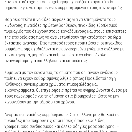
Εάν είστε κάτοχος μιας επιχείρησης, χρειάζεστε αρκετά είδη
σήμανσης για να παραμείνετε συμμορφωμένοι στους κανονισμούς.
Θα χρειαστείτε πινακίδες ασφαλείας για να επισημάνετε τους
κινδύνους, πινακίδες πρώτων βοηθειών, πινακίδες εξοπλισμού
πυρκαγιάς που δείχνουν στους εργαζόμενους και στους επισκέπτες
της εταιρεία σας πως να αντιμετωπίσουν την κατάσταση σε ώρα
έκτακτης ανάγκης. Στις περισσότερες περιπτώσεις, οι πινακίδες
συμμόρφωσης σχεδιάζονται σε συγκεκριμένα χρώματα ανάλογα με
την κατηγορία, μορφές και κείμενα, ώστε να είναι εύκολα
αναγνωρίσιμα για υπαλλήλους και επισκέπτες.
Σύμφωνα με τον κανονισμό, τα σήματα που σημαίνουν κινδύνους
πρέπει να έχουν καθορισμένες λέξεις (όπως Προειδοποίηση ή
Κίνδυνος), συγκεκριμένα χρώματα επικεφαλίδας και
εικονογράμματα. Οι επιχειρήσεις πρέπει να ενημερώνονται άμεσα με
τους κανονισμούς για τη σήμανση στις βιομηχανίες, ώστε να μην
κινδυνεύουν με την πάροδο του χρόνου.
Αγοράστε πινακίδες συμμόρφωσης. Στη συλλογή μας θα βρείτε
πινακίδες που πληρούν τις απαιτήσεις όπως κεφαλίδες,
χρωματικούς συνδυασμούς και άλλες οδηγίες μορφοποίησης. Η