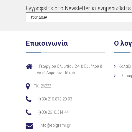
Εγγραφείτε στο Newsletter κι ενημερωθείτε 
Επικοινωνία
Ο λο
Γεωργίου Ολυμπίου 2-4 & Ευμήλου &
Καλάθι
Ακτή Δυμαίων, Πάτρα
Πληρω
TK. 26222
(+30) 210.873.20.93
(+30) 2610.314.441
info@epigrami.gr