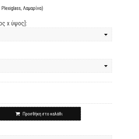
Plexiglass, Λαμαρίνα)
ς x ύψος]:
Προσθήκη στο καλάθι