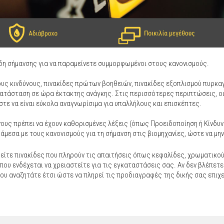
είδη σήμανσης για να παραμείνετε συμμορφωμένοι στους κανονισμούς.
ους κινδύνους, πινακίδες πρώτων βοηθειών, πινακίδες εξοπλισμού πυρκα
κατάσταση σε ώρα έκτακτης ανάγκης. Στις περισσότερες περιπτώσεις, ο
στε να είναι εύκολα αναγνωρίσιμα για υπαλλήλους και επισκέπτες.
νους πρέπει να έχουν καθορισμένες λέξεις (όπως Προειδοποίηση ή Κίνδυ
άμεσα με τους κανονισμούς για τη σήμανση στις βιομηχανίες, ώστε να μην
είτε πινακίδες που πληρούν τις απαιτήσεις όπως κεφαλίδες, χρωματικο
ου ενδέχεται να χρειαστείτε για τις εγκαταστάσεις σας. Αν δεν βλέπετε
ου αναζητάτε έτσι ώστε να πληρεί τις προδιαγραφές της δικής σας επιχ