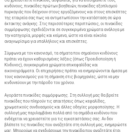
Θα χρειαστείτε πινακίδες ασφαλείας για να επισημάνετε τους
κινδύνους, πινακίδες πρώτων βοηθειών, πινακίδες εξοπλισμού
πυρκαγιάς που δείχνουν στους εργαζόμενους και στους επισκέπτες
της εταιρεία σας πως να αντιμετωπίσουν την κατάσταση σε ώρα
έκτακτης ανάγκης. Στις περισσότερες περιπτώσεις, οι πινακίδες
συμμόρφωσης σχεδιάζονται σε συγκεκριμένα χρώματα ανάλογα με
την κατηγορία, μορφές και κείμενα, ώστε να είναι εύκολα
αναγνωρίσιμα για υπαλλήλους και επισκέπτες.
Σύμφωνα με τον κανονισμό, τα σήματα που σημαίνουν κινδύνους
πρέπει να έχουν καθορισμένες λέξεις (όπως Προειδοποίηση ή
Κίνδυνος), συγκεκριμένα χρώματα επικεφαλίδας και
εικονογράμματα. Οι επιχειρήσεις πρέπει να ενημερώνονται άμεσα με
τους κανονισμούς για τη σήμανση στις βιομηχανίες, ώστε να μην
κινδυνεύουν με την πάροδο του χρόνου.
Αγοράστε πινακίδες συμμόρφωσης. Στη συλλογή μας θα βρείτε
πινακίδες που πληρούν τις απαιτήσεις όπως κεφαλίδες,
χρωματικούς συνδυασμούς και άλλες οδηγίες μορφοποίησης. Η
συλλογή μας περιλαμβάνει πολλά από τα σημάδια κινδύνου που
ενδέχεται να χρειαστείτε για τις εγκαταστάσεις σας. Αν δεν
βλέπετε τις πινακίδες που αναζητάτε στη συλλογή μας, ενημερώστε
μας. Μπορούμε να σχεδιάσουμε την πινακίδα που αναζητάτε έτσι