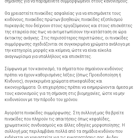
σήμανσης για να παραμείνετε συμμορφωμένοι στους κανονισμούς.
Θα χρειαστείτε πινακίδες ασφαλείας για να επισημάνετε τους
κινδύνους, πινακίδες πρώτων βοηθειών, πινακίδες εξοπλισμού
πυρκαγιάς που δείχνουν στους εργαζόμενους και στους επισκέπτες
της εταιρεία σας πως να αντιμετωπίσουν την κατάσταση σε ώρα
έκτακτης ανάγκης. Στις περισσότερες περιπτώσεις, οι πινακίδες
συμμόρφωσης σχεδιάζονται σε συγκεκριμένα χρώματα ανάλογα με
την κατηγορία, μορφές και κείμενα, ώστε να είναι εύκολα
αναγνωρίσιμα για υπαλλήλους και επισκέπτες.
Σύμφωνα με τον κανονισμό, τα σήματα που σημαίνουν κινδύνους
πρέπει να έχουν καθορισμένες λέξεις (όπως Προειδοποίηση ή
Κίνδυνος), συγκεκριμένα χρώματα επικεφαλίδας και
εικονογράμματα. Οι επιχειρήσεις πρέπει να ενημερώνονται άμεσα με
τους κανονισμούς για τη σήμανση στις βιομηχανίες, ώστε να μην
κινδυνεύουν με την πάροδο του χρόνου.
Αγοράστε πινακίδες συμμόρφωσης. Στη συλλογή μας θα βρείτε
πινακίδες που πληρούν τις απαιτήσεις όπως κεφαλίδες,
χρωματικούς συνδυασμούς και άλλες οδηγίες μορφοποίησης. Η
συλλογή μας περιλαμβάνει πολλά από τα σημάδια κινδύνου που
ενδέχεται να χρειαστείτε για τις εγκαταστάσεις σας. Αν δεν