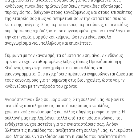
Θα χρειαστείτε πινακίδες ασφαλείας για να επισημάνετε τους
κινδύνους, πινακίδες πρώτων βοηθειών, πινακίδες εξοπλισμού
πυρκαγιάς που δείχνουν στους εργαζόμενους και στους επισκέπτες
της εταιρεία σας πως να αντιμετωπίσουν την κατάσταση σε ώρα
έκτακτης ανάγκης. Στις περισσότερες περιπτώσεις, οι πινακίδες
συμμόρφωσης σχεδιάζονται σε συγκεκριμένα χρώματα ανάλογα με
την κατηγορία, μορφές και κείμενα, ώστε να είναι εύκολα
αναγνωρίσιμα για υπαλλήλους και επισκέπτες.
Σύμφωνα με τον κανονισμό, τα σήματα που σημαίνουν κινδύνους
πρέπει να έχουν καθορισμένες λέξεις (όπως Προειδοποίηση ή
Κίνδυνος), συγκεκριμένα χρώματα επικεφαλίδας και
εικονογράμματα. Οι επιχειρήσεις πρέπει να ενημερώνονται άμεσα με
τους κανονισμούς για τη σήμανση στις βιομηχανίες, ώστε να μην
κινδυνεύουν με την πάροδο του χρόνου.
Αγοράστε πινακίδες συμμόρφωσης. Στη συλλογή μας θα βρείτε
πινακίδες που πληρούν τις απαιτήσεις όπως κεφαλίδες,
χρωματικούς συνδυασμούς και άλλες οδηγίες μορφοποίησης. Η
συλλογή μας περιλαμβάνει πολλά από τα σημάδια κινδύνου που
ενδέχεται να χρειαστείτε για τις εγκαταστάσεις σας. Αν δεν
βλέπετε τις πινακίδες που αναζητάτε στη συλλογή μας, ενημερώστε
μας. Μπορούμε να σχεδιάσουμε την πινακίδα που αναζητάτε έτσι