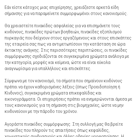
Εάν είστε κάτοχος μιας επιχείρησης, χρειάζεστε αρκετά είδη
σήμανσης για να παραμείνετε συμμορφωμένοι στους κανονισμούς.
Θα χρειαστείτε πινακίδες ασφαλείας για να επισημάνετε τους
κινδύνους, πινακίδες πρώτων βοηθειών, πινακίδες εξοπλισμού
πυρκαγιάς που δείχνουν στους εργαζόμενους και στους επισκέπτες
της εταιρεία σας πως να αντιμετωπίσουν την κατάσταση σε ώρα
έκτακτης ανάγκης. Στις περισσότερες περιπτώσεις, οι πινακίδες
συμμόρφωσης σχεδιάζονται σε συγκεκριμένα χρώματα ανάλογα με
την κατηγορία, μορφές και κείμενα, ώστε να είναι εύκολα
αναγνωρίσιμα για υπαλλήλους και επισκέπτες.
Σύμφωνα με τον κανονισμό, τα σήματα που σημαίνουν κινδύνους
πρέπει να έχουν καθορισμένες λέξεις (όπως Προειδοποίηση ή
Κίνδυνος), συγκεκριμένα χρώματα επικεφαλίδας και
εικονογράμματα. Οι επιχειρήσεις πρέπει να ενημερώνονται άμεσα με
τους κανονισμούς για τη σήμανση στις βιομηχανίες, ώστε να μην
κινδυνεύουν με την πάροδο του χρόνου.
Αγοράστε πινακίδες συμμόρφωσης. Στη συλλογή μας θα βρείτε
πινακίδες που πληρούν τις απαιτήσεις όπως κεφαλίδες,
χρωματικούς συνδυασμούς και άλλες οδηγίες μορφοποίησης. Η