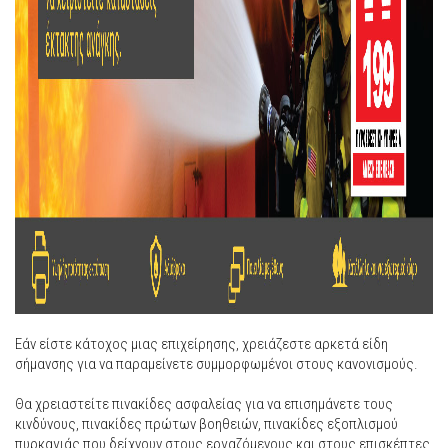
Εάν είστε κάτοχος μιας επιχείρησης, χρειάζεστε αρκετά είδη
σήμανσης για να παραμείνετε συμμορφωμένοι στους κανονισμούς.
Θα χρειαστείτε πινακίδες ασφαλείας για να επισημάνετε τους
κινδύνους, πινακίδες πρώτων βοηθειών, πινακίδες εξοπλισμού
πυρκαγιάς που δείχνουν στους εργαζόμενους και στους επισκέπτες