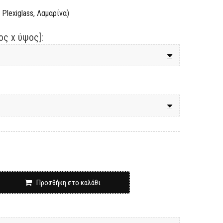
Plexiglass, Λαμαρίνα)
ς x ύψος]:
Προσθήκη στο καλάθι