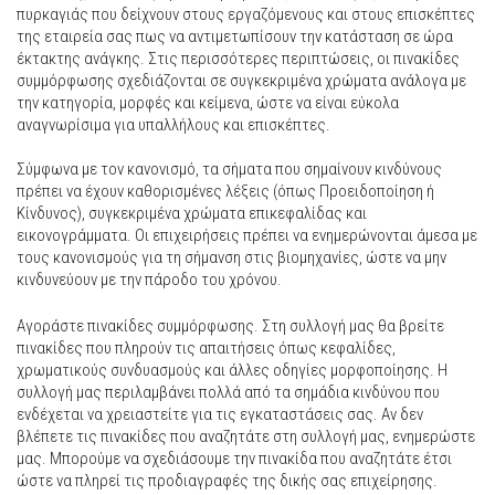
πυρκαγιάς που δείχνουν στους εργαζόμενους και στους επισκέπτες
της εταιρεία σας πως να αντιμετωπίσουν την κατάσταση σε ώρα
έκτακτης ανάγκης. Στις περισσότερες περιπτώσεις, οι πινακίδες
συμμόρφωσης σχεδιάζονται σε συγκεκριμένα χρώματα ανάλογα με
την κατηγορία, μορφές και κείμενα, ώστε να είναι εύκολα
αναγνωρίσιμα για υπαλλήλους και επισκέπτες.
Σύμφωνα με τον κανονισμό, τα σήματα που σημαίνουν κινδύνους
πρέπει να έχουν καθορισμένες λέξεις (όπως Προειδοποίηση ή
Κίνδυνος), συγκεκριμένα χρώματα επικεφαλίδας και
εικονογράμματα. Οι επιχειρήσεις πρέπει να ενημερώνονται άμεσα με
τους κανονισμούς για τη σήμανση στις βιομηχανίες, ώστε να μην
κινδυνεύουν με την πάροδο του χρόνου.
Αγοράστε πινακίδες συμμόρφωσης. Στη συλλογή μας θα βρείτε
πινακίδες που πληρούν τις απαιτήσεις όπως κεφαλίδες,
χρωματικούς συνδυασμούς και άλλες οδηγίες μορφοποίησης. Η
συλλογή μας περιλαμβάνει πολλά από τα σημάδια κινδύνου που
ενδέχεται να χρειαστείτε για τις εγκαταστάσεις σας. Αν δεν
βλέπετε τις πινακίδες που αναζητάτε στη συλλογή μας, ενημερώστε
μας. Μπορούμε να σχεδιάσουμε την πινακίδα που αναζητάτε έτσι
ώστε να πληρεί τις προδιαγραφές της δικής σας επιχείρησης.