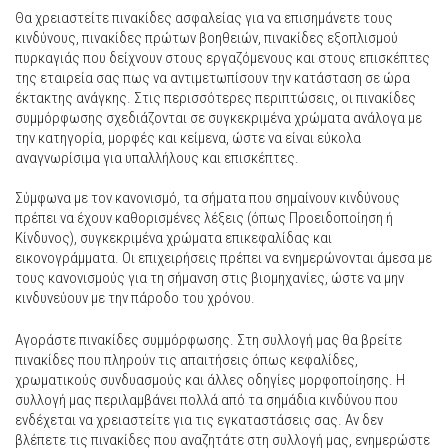
Θα χρειαστείτε πινακίδες ασφαλείας για να επισημάνετε τους
κινδύνους, πινακίδες πρώτων βοηθειών, πινακίδες εξοπλισμού
πυρκαγιάς που δείχνουν στους εργαζόμενους και στους επισκέπτες
της εταιρεία σας πως να αντιμετωπίσουν την κατάσταση σε ώρα
έκτακτης ανάγκης. Στις περισσότερες περιπτώσεις, οι πινακίδες
συμμόρφωσης σχεδιάζονται σε συγκεκριμένα χρώματα ανάλογα με
την κατηγορία, μορφές και κείμενα, ώστε να είναι εύκολα
αναγνωρίσιμα για υπαλλήλους και επισκέπτες.
Σύμφωνα με τον κανονισμό, τα σήματα που σημαίνουν κινδύνους
πρέπει να έχουν καθορισμένες λέξεις (όπως Προειδοποίηση ή
Κίνδυνος), συγκεκριμένα χρώματα επικεφαλίδας και
εικονογράμματα. Οι επιχειρήσεις πρέπει να ενημερώνονται άμεσα με
τους κανονισμούς για τη σήμανση στις βιομηχανίες, ώστε να μην
κινδυνεύουν με την πάροδο του χρόνου.
Αγοράστε πινακίδες συμμόρφωσης. Στη συλλογή μας θα βρείτε
πινακίδες που πληρούν τις απαιτήσεις όπως κεφαλίδες,
χρωματικούς συνδυασμούς και άλλες οδηγίες μορφοποίησης. Η
συλλογή μας περιλαμβάνει πολλά από τα σημάδια κινδύνου που
ενδέχεται να χρειαστείτε για τις εγκαταστάσεις σας. Αν δεν
βλέπετε τις πινακίδες που αναζητάτε στη συλλογή μας, ενημερώστε