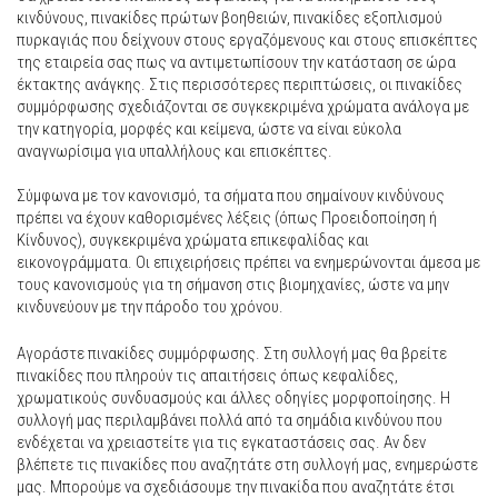
κινδύνους, πινακίδες πρώτων βοηθειών, πινακίδες εξοπλισμού
πυρκαγιάς που δείχνουν στους εργαζόμενους και στους επισκέπτες
της εταιρεία σας πως να αντιμετωπίσουν την κατάσταση σε ώρα
έκτακτης ανάγκης. Στις περισσότερες περιπτώσεις, οι πινακίδες
συμμόρφωσης σχεδιάζονται σε συγκεκριμένα χρώματα ανάλογα με
την κατηγορία, μορφές και κείμενα, ώστε να είναι εύκολα
αναγνωρίσιμα για υπαλλήλους και επισκέπτες.
Σύμφωνα με τον κανονισμό, τα σήματα που σημαίνουν κινδύνους
πρέπει να έχουν καθορισμένες λέξεις (όπως Προειδοποίηση ή
Κίνδυνος), συγκεκριμένα χρώματα επικεφαλίδας και
εικονογράμματα. Οι επιχειρήσεις πρέπει να ενημερώνονται άμεσα με
τους κανονισμούς για τη σήμανση στις βιομηχανίες, ώστε να μην
κινδυνεύουν με την πάροδο του χρόνου.
Αγοράστε πινακίδες συμμόρφωσης. Στη συλλογή μας θα βρείτε
πινακίδες που πληρούν τις απαιτήσεις όπως κεφαλίδες,
χρωματικούς συνδυασμούς και άλλες οδηγίες μορφοποίησης. Η
συλλογή μας περιλαμβάνει πολλά από τα σημάδια κινδύνου που
ενδέχεται να χρειαστείτε για τις εγκαταστάσεις σας. Αν δεν
βλέπετε τις πινακίδες που αναζητάτε στη συλλογή μας, ενημερώστε
μας. Μπορούμε να σχεδιάσουμε την πινακίδα που αναζητάτε έτσι