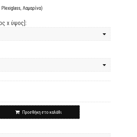
Plexiglass, Λαμαρίνα)
ς x ύψος]:
Προσθήκη στο καλάθι