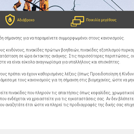
είδη σήμανσης για να παραμείνετε συμμορφωμένοι στους κανονισμούς.
ους κινδύνους, πινακίδες πρώτων βοηθειών, πινακίδες εξοπλισμού πυρκα
κατάσταση σε ώρα έκτακτης ανάγκης. Στις περισσότερες περιπτώσεις, ο
στε να είναι εύκολα αναγνωρίσιμα για υπαλλήλους και επισκέπτες.
νους πρέπει να έχουν καθορισμένες λέξεις (όπως Προειδοποίηση ή Κίνδυ
άμεσα με τους κανονισμούς για τη σήμανση στις βιομηχανίες, ώστε να μην
είτε πινακίδες που πληρούν τις απαιτήσεις όπως κεφαλίδες, χρωματικο
ου ενδέχεται να χρειαστείτε για τις εγκαταστάσεις σας. Αν δεν βλέπετε
ου αναζητάτε έτσι ώστε να πληρεί τις προδιαγραφές της δικής σας επιχ