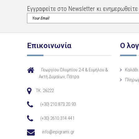
Εγγραφείτε στο Newsletter κι ενημερωθείτε 
Επικοινωνία
Ο λο
Γεωργίου Ολυμπίου 2-4 & Ευμήλου &
Καλάθι
Ακτή Δυμαίων, Πάτρα
Πληρω
TK. 26222
(+30) 210.873.20.93
(+30) 2610.314.441
info@epigrami.gr