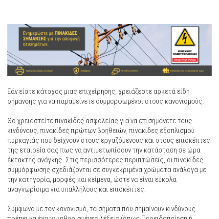
Εάν είστε κάτοχος μιας επιχείρησης, χρειάζεστε αρκετά είδη
σήμανσης για να παραμείνετε συμμορφωμένοι στους κανονισμούς.
Θα χρειαστείτε πινακίδες ασφαλείας για να επισημάνετε τους
κινδύνους, πινακίδες πρώτων βοηθειών, πινακίδες εξοπλισμού
πυρκαγιάς που δείχνουν στους εργαζόμενους και στους επισκέπτες
της εταιρεία σας πως να αντιμετωπίσουν την κατάσταση σε ώρα
έκτακτης ανάγκης. Στις περισσότερες περιπτώσεις, οι πινακίδες
συμμόρφωσης σχεδιάζονται σε συγκεκριμένα χρώματα ανάλογα με
την κατηγορία, μορφές και κείμενα, ώστε να είναι εύκολα
αναγνωρίσιμα για υπαλλήλους και επισκέπτες.
Σύμφωνα με τον κανονισμό, τα σήματα που σημαίνουν κινδύνους
πρέπει να έχουν καθορισμένες λέξεις (όπως Προειδοποίηση ή