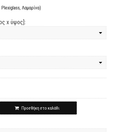
Plexiglass, Λαμαρίνα)
ς x ύψος]:
Προσθήκη στο καλάθι