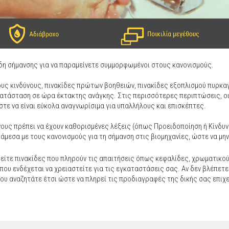
είδη σήμανσης για να παραμείνετε συμμορφωμένοι στους κανονισμούς.
ους κινδύνους, πινακίδες πρώτων βοηθειών, πινακίδες εξοπλισμού πυρκα
κατάσταση σε ώρα έκτακτης ανάγκης. Στις περισσότερες περιπτώσεις, ο
στε να είναι εύκολα αναγνωρίσιμα για υπαλλήλους και επισκέπτες.
νους πρέπει να έχουν καθορισμένες λέξεις (όπως Προειδοποίηση ή Κίνδυ
άμεσα με τους κανονισμούς για τη σήμανση στις βιομηχανίες, ώστε να μην
είτε πινακίδες που πληρούν τις απαιτήσεις όπως κεφαλίδες, χρωματικο
ου ενδέχεται να χρειαστείτε για τις εγκαταστάσεις σας. Αν δεν βλέπετε
ου αναζητάτε έτσι ώστε να πληρεί τις προδιαγραφές της δικής σας επιχ