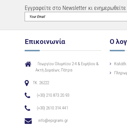
Εγγραφείτε στο Newsletter κι ενημερωθείτε 
Επικοινωνία
Ο λο
Γεωργίου Ολυμπίου 2-4 & Ευμήλου &
Καλάθι
Ακτή Δυμαίων, Πάτρα
Πληρω
TK. 26222
(+30) 210.873.20.93
(+30) 2610.314.441
info@epigrami.gr