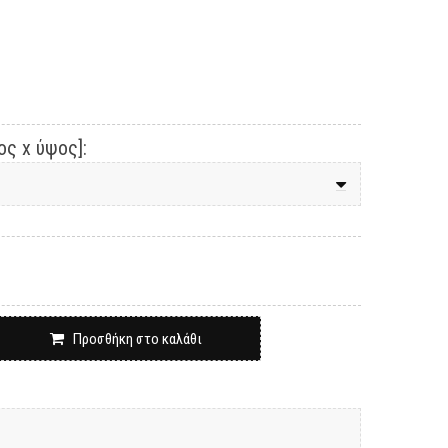
ς x ύψος]:
Προσθήκη στο καλάθι