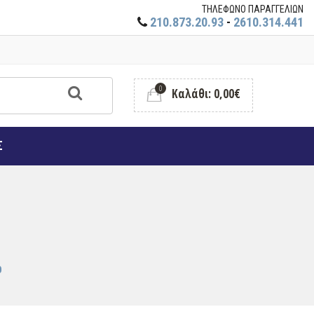
ΤΗΛΕΦΩΝΟ ΠΑΡΑΓΓΕΛΙΩΝ
210.873.20.93
-
2610.314.441
0
Καλάθι: 0,00€
Σ
Ο