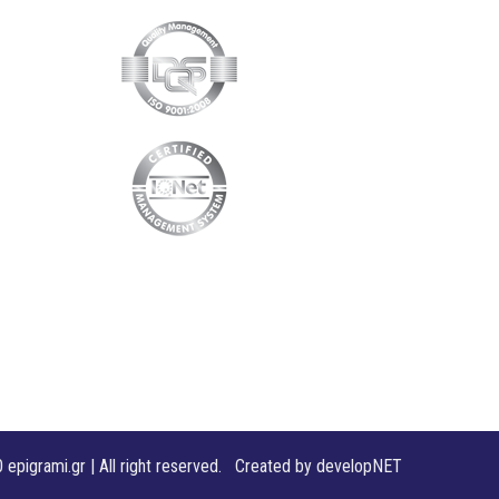
 epigrami.gr | All right reserved. Created by
developNET