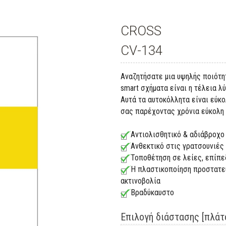
CROSS
CV-134
Αναζητήσατε μια υψηλής ποιότη
smart σχήματα είναι η τέλεια λ
Αυτά τα αυτοκόλλητα είναι εύκ
σας παρέχοντας χρόνια εύκολη
Αντιολισθητικό & αδιάβροχο
Ανθεκτικό στις γρατσουνιές
Τοποθέτηση σε λείες, επίπ
Η πλαστικοποίηση προστατεύε
ακτινοβολία
Βραδύκαυστο
Επιλογή διάστασης [πλάτο