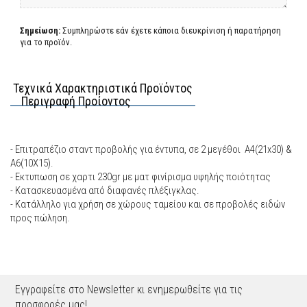
Σημείωση:
Συμπληρώστε εάν έχετε κάποια διευκρίνιση ή παρατήρηση
για το προϊόν.
Τεχνικά Χαρακτηριστικά Προϊόντος
Περιγραφή Προίοντος
- Επιτραπέζιο σταντ προβολής για έντυπα, σε 2 μεγέθοι Α4(21x30) &
A6(10Χ15).
- Εκτυπωση σε χαρτι 230gr με ματ φινίρισμα υψηλής ποιότητας
- Κατασκευασμένα από διαφανές πλέξιγκλας.
- Κατάλληλο για χρήση σε χώρους ταμείου και σε προβολές ειδών
προς πώληση.
Εγγραφείτε στο Newsletter κι ενημερωθείτε για τις
προσφορές μας!