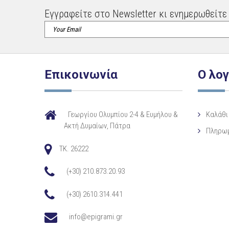
Εγγραφείτε στο Newsletter κι ενημερωθείτε 
Επικοινωνία
Ο λο
Γεωργίου Ολυμπίου 2-4 & Ευμήλου &
Καλάθι
Ακτή Δυμαίων, Πάτρα
Πληρω
TK. 26222
(+30) 210.873.20.93
(+30) 2610.314.441
info@epigrami.gr