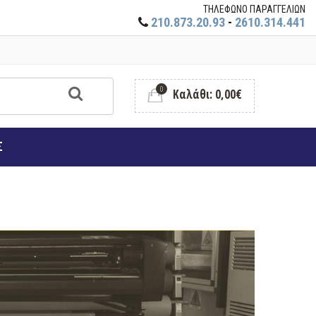
ΤΗΛΕΦΩΝΟ ΠΑΡΑΓΓΕΛΙΩΝ
210.873.20.93
-
2610.314.441
0
Καλάθι: 0,00€
Σ