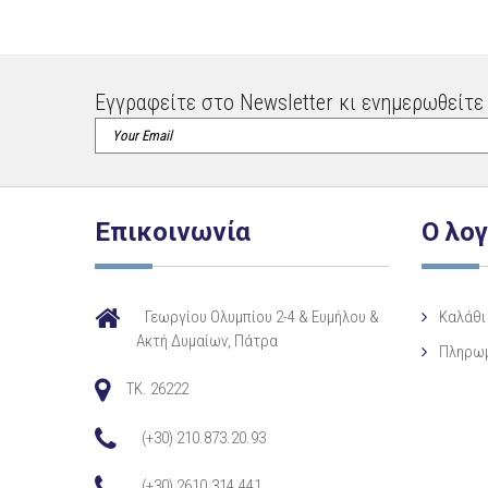
Εγγραφείτε στο Newsletter κι ενημερωθείτε 
Επικοινωνία
Ο λο
Γεωργίου Ολυμπίου 2-4 & Ευμήλου &
Καλάθι
Ακτή Δυμαίων, Πάτρα
Πληρω
TK. 26222
(+30) 210.873.20.93
(+30) 2610.314.441